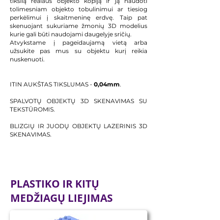
tikslią realaus objekto kopiją ir ją naudoti
tolimesniam objekto tobulinimui ar tiesiog
perkėlimui į skaitmeninę erdvę. Taip pat
skenuojant sukuriame žmonių 3D modelius
kurie gali būti naudojami daugelyje sričių.
Atvykstame į pageidaujamą vietą arba
užsukite pas mus su objektu kurį reikia
nuskenuoti.
ITIN AUKŠTAS TIKSLUMAS -
0,04mm
.
SPALVOTŲ OBJEKTŲ 3D SKENAVIMAS SU
TEKSTŪROMIS.
BLIZGIŲ IR JUODŲ OBJEKTŲ LAZERINIS 3D
SKENAVIMAS.
PLASTIKO IR KITŲ
MEDŽIAGŲ LIEJIMAS