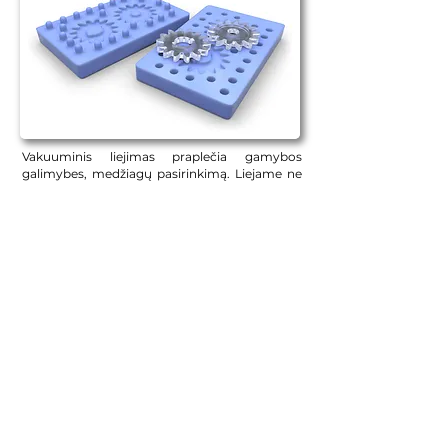
Vakuuminis liejimas praplečia gamybos
galimybes, medžiagų pasirinkimą. Liejame ne
tik iš plastiko (poliuretano), bet ir iš kitų
medžiagų, tokių kaip silikonas, betonas,
vaškas, gipsas...
3D MODELIAVIMAS