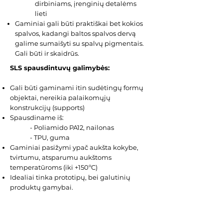
dirbiniams, įrenginių detalėms
lieti
Gaminiai gali būti praktiškai bet kokios
spalvos, kadangi baltos spalvos dervą
galime sumaišyti su spalvų pigmentais.
Gali būti ir skaidrūs.
SLS spausdintuvų galimybės:
Gali būti gaminami itin sudėtingų formų
objektai, nereikia palaikomųjų
konstrukcijų (supports)
Spausdiname iš:
- Poliamido PA12, nailonas
- TPU, guma
Gaminiai pasižymi ypač aukšta kokybe,
tvirtumu, atsparumu aukštoms
temperatūroms (iki +150
ºC
)
Idealiai tinka prototipų, bei galutinių
produktų gamybai.