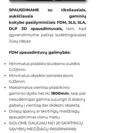
SPAUSDINAME su tiksliausiais,
aukščiausia gaminių
kokybe pasižyminčiais
FDM, SLS, SLA,
DLP 3D spausdintuvais,
tam, kad
įgyvendintume pačias sudėtingiausias
Jūsų idėjas.
​FDM spausdintuvų galimybės:
Minimalus plastiko sluoksnio aukštis
0,02mm.
Minimalus objekto sienelės storis
0,25mm.
Maksimalus vientiso plastikinio
gaminio dydis net iki
1800mm
, taip pat
nesudėtingai galima sujungti iš atskirų
gabalų į vientisą dar didesnį objektą.
Dviejų spalvų ar skirtingų medžiagų
spausdinimas vienu metu.
SIŪLOME DAUGIAU NEI 20 SKIRTINGŲ
SĄVYBIŲ MEDŽIAGŲ PASIRINKIMĄ!