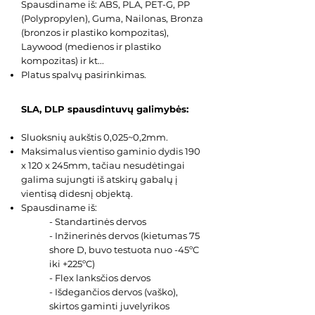
Spausdiname iš: ABS, PLA, PET-G, PP
(Polypropylen), Guma, Nailonas, Bronza
(bronzos ir plastiko kompozitas),
Laywood (medienos ir plastiko
kompozitas) ir kt...
Platus spalvų pasirinkimas.
SLA, DLP spausdintuvų galimybės:
Sluoksnių aukštis 0,025~0,2mm.
Maksimalus vientiso gaminio dydis 190
x 120 x 245mm, tačiau nesudėtingai
galima sujungti iš atskirų gabalų į
vientisą didesnį objektą.
Spausdiname iš:
- Standartinės dervos
- Inžinerinės dervos (kietumas 75
shore D, buvo testuota nuo -45ºC
iki +225ºC)
- Flex lanksčios dervos
- Išdegančios dervos (vaško),
skirtos gaminti juvelyrikos